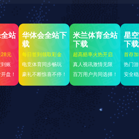
最后总结国足在国际赛场上所面临的机遇与挑战。通过这样的结
意义。
期表现回顾
球队经历了不少波折。在国际比赛中，球队整体表现不尽如人意
得球队在心理层面上受到了一定影响，也让球迷们对未来充满了
重要赛事中，国足未能取得令人满意的成绩，这也直接导致了教
因此，在面对接下来的比赛时，全队上下都意识到必须以更加积
备战即将到来的客场赛事，更是希望通过良好的表现重塑球队形
出现的各种困难。
备情况分析
集结，这标志着球队进入了备战的新阶段。在这次集中训练之前
确保每位球员都能够快速恢复状态，并提升整体竞技水平。