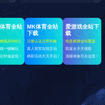
构，力求全面呈现此事
，经常面临外界的质疑
担忧。
练团队和管理层对于阵
极的态度来迎接挑战。
象，增强球员之间的默
，教练组制定了详细而