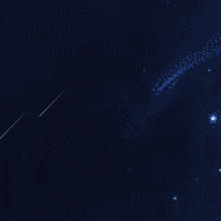
针对不同位置上的球
球员在高压情况下的
此外，为了让球队更
这种科学合理的方法
3、球迷与
随着国足重新集结并
够给中国足球带来新
与此同时，广大球迷
台；而另一些人则希
这种强烈的支持与期
万观众寄予厚望的大