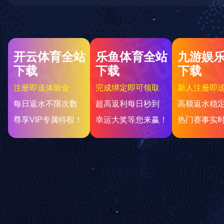
出征的期待与反响，
件的重要性及其深远
1、国足近
近年来，中国国家足
和压力。这些因素使
特别是在去年的一些
容进行调整和优化。
此次集结不仅是为了
契，以应对未来可能
2、集结准
国足于六月一日重新
周密的训练计划，以