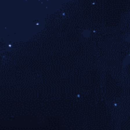
信国足将在即将到来
未来，中国足球仍然
中，每一个支持者都
上一篇：
佐野海舟谈世界杯挑战预见多种比…
热榜精选
#1
#2