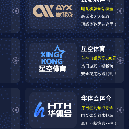
场赛事
。首先，文章会回顾国足
，将讨论国足为即将到
关注球迷和媒体对这次