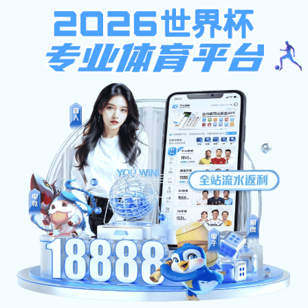
注册入口
全天更新 ·
伟德官方网站
赛事实时同步
无论您身在何处，
伟德官方网站APP
为您带来高
速、高清、稳定的观赛体验。
下载客户端
网页端访问