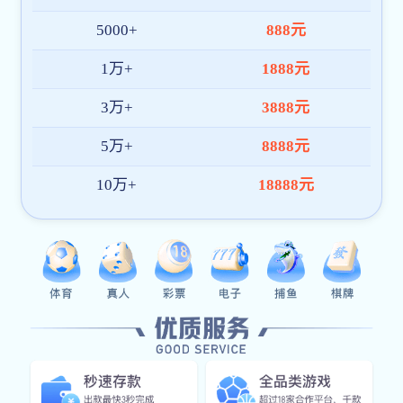
韦德·官方版入口-韦德online(中国)依托自主研发的实时监控
系统，持续追踪每场赛事数据、用户访问行为及平台各环节
运转状态。
全球赛事覆盖率
98%
数据处理实时性
95%
用户请求响应率
99.9%
品牌使命愿景