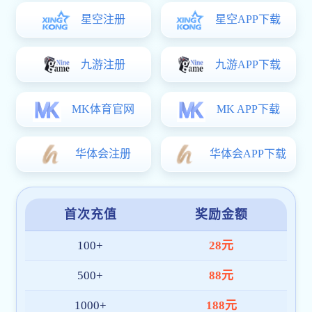
实时数据概览