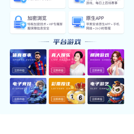
伟德官方网站 秉持“技术、透明、安全、体验”为价值核心，
致力于打造面向未来的数字体育服务平台。
安全保障
平台架构以高标准安全规范为准则，保护用户数据资产。
公平透明
全流程记录与公开追溯，确保每项服务公开可信。