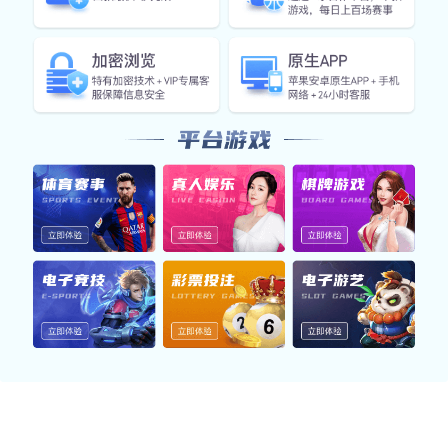
新鹏城不得不加强防守，同时也暴露出他们在应对高
压时的不适应，使得局势愈发困难。
2、克雷桑的进攻能力
本场比赛中，克雷桑成为了全场焦点，他以一记精彩
绝伦的侧钩破门，为泰山队打开了胜利之门。这一进
球不仅体现了他个人精湛的技术，更是团队配合默契
的结果。在接到传球后，他迅速做出反应，通过灵活
移动躲避防守球员，并寻找最佳射门角度。
克雷桑在禁区内展现出的敏锐嗅觉，使得他能准确把
握住机会。他并没有选择简单直接地射门，而是用侧
钩这种相对高难度的方法，将皮球送入网窝，这一瞬
间令现场观众欢呼雀跃。同时，这也是他个人本赛季
的重要进球，有助于进一步提升其信心和状态。