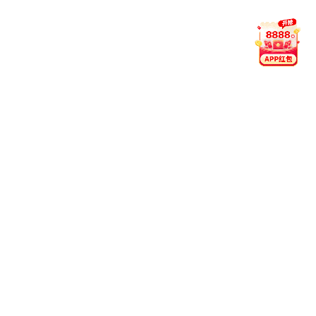
win not only boosts their morale but also
strengthens their position in the league
standings, giving them a much-needed
confidence boost as they aim for higher
achievements this season. The successful
combination of offense and defense showcased
during the game is a good sign for their future
matches, indicating that they are gradually
finding their rhythm.
On the other hand, new 鹏城 must reflect on this
loss. While they exhibited commendable fighting
spirit, lapses in defense and inability to convert
chances into goals were evident. This match
serves as a wake-up call for them to tighten up